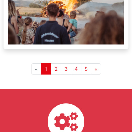
«
1
2
3
4
5
»